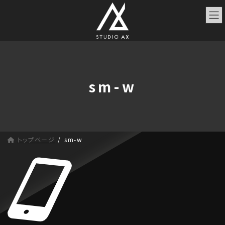
コ
ナ
ン
ビ
テ
ゲ
ン
ー
ツ
シ
へ
ョ
ス
ン
sm-w
キ
に
ッ
移
プ
動
トップページ
sm-w