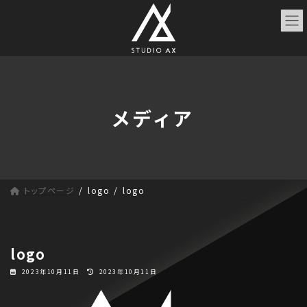
コ
ナ
ン
ビ
テ
ゲ
ン
ー
ツ
シ
へ
ョ
ス
ン
メディア
キ
に
ッ
移
プ
動
トップページ
logo
logo
logo
最
2023年10月11日
2023年10月11日
終
更
新
日